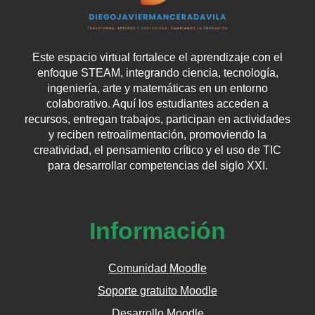
Este
espacio
virtual
fortalece
el
aprendizaje
con
el
enfoque
STEAM,
integrando
ciencia,
tecnología,
ingeniería,
arte
y
matemáticas
en
un
entorno
colaborativo.
Aquí
los
estudiantes
acceden
a
recursos,
entregan
trabajos,
participan
en
actividades
y
reciben
retroalimentación,
promoviendo
la
creatividad,
el
pensamiento
crítico
y
el
uso
de
TIC
para
desarrollar
competencias
del
siglo
XXI.
Información
Comunidad Moodle
Soporte gratuito Moodle
Desarrollo Moodle