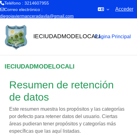
Teléfono : 3214607955
Acceder
Correo electrónico :
diegojaviermanceradavila@gmail.com
Salta al contenido principal
IECIUDADMODELOCALI
Página Principal
IECIUDADMODELOCALI
Resumen de retención
de datos
Este resumen muestra los propósitos y las categorías
por defecto para retener datos del usuario. Ciertas
áreas pudieran tener propósitos y categorías más
específicas que las aquí listadas.