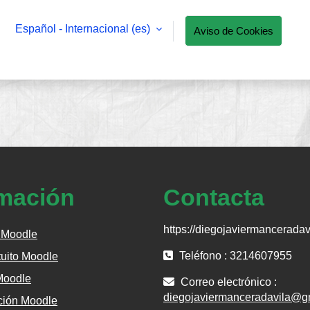
Español - Internacional ‎(es)‎
Aviso de Cookies
rmación
Contacta
https://diegojaviermanceradavi
 Moodle
Teléfono : 3214607955
tuito Moodle
Moodle
Correo electrónico :
diegojaviermanceradavila@g
ión Moodle