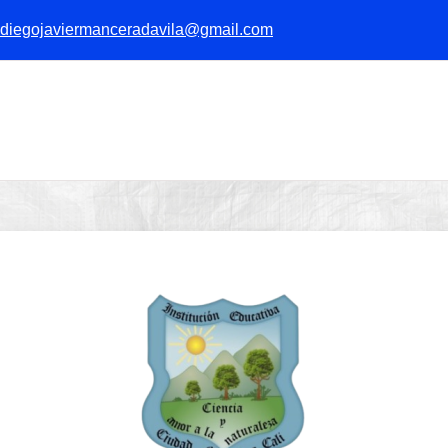
diegojaviermanceradavila@gmail.com
Entrar a IECI