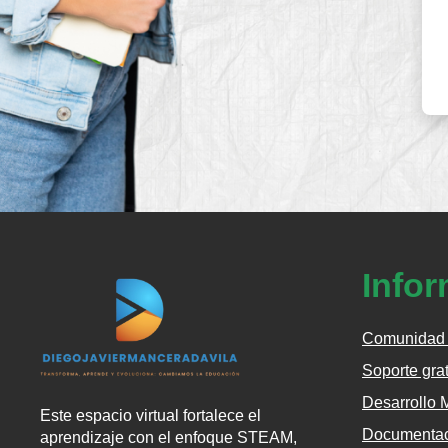
Info
Comunidad
Soporte gra
Desarrollo 
Este
espacio
virtual
fortalece
el
Documentac
aprendizaje
con
el
enfoque
STEAM,